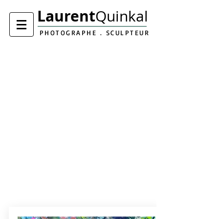
Laurent
Quinkal
PHOTOGRAPHE . SCULPTEUR
Exposition Sculptures des portes ouvertes de
l'atelier de
Bernard Froment
du 7 au 10 mai 2026
Exposition Sculptures Sentier des arts
à Vollore
du
16 au 17 mai 2026
Exposition Sculptures à
RempArt
18 au
21 Juin 2026
Exposition P Chemin des artistes
à Beauvallon du
10 au 11 octobre 2026
Boutique permanente Myriade
Ateliers/Showroom
en permanence aux
Ateliers
du 120
26160 Pont-de-Barret en passant ou sur
rendez-vous